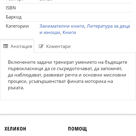
ISBN
Баркод
Категории
Занимателни книги
,
Литература за деца
и юноши
,
Книги
Анотация
Коментари
Включените задачи тренират умението на бъдещите
първокласници да се съсредоточават, да запомнят,
да наблюдават, развиват речта и основни мисловни
процеси, усъвършенстват фината моторика на
ръката.
ХЕЛИКОН
ПОМОЩ