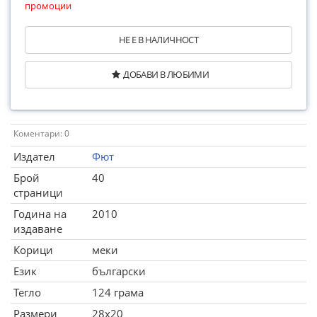
промоции
НЕ Е В НАЛИЧНОСТ
ДОБАВИ В ЛЮБИМИ
Коментари: 0
Издател
Фют
Брой
40
страници
Година на
2010
издаване
Корици
меки
Език
български
Тегло
124 грама
Размери
28x20