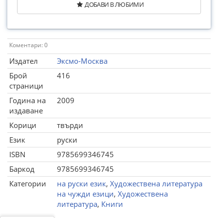
ДОБАВИ В ЛЮБИМИ
Коментари: 0
Издател
Эксмо-Москва
Брой
416
страници
Година на
2009
издаване
Корици
твърди
Език
руски
ISBN
9785699346745
Баркод
9785699346745
Категории
на руски език
,
Художествена литература
на чужди езици
,
Художествена
литература
,
Книги