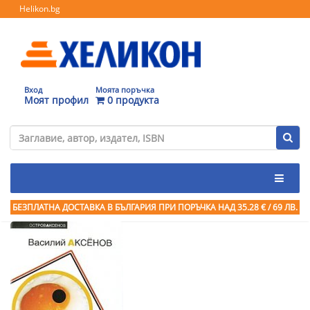
Helikon.bg
Вход
Моята поръчка
Моят профил
0 продукта
БЕЗПЛАТНА ДОСТАВКА В БЪЛГАРИЯ ПРИ ПОРЪЧКА
НАД 35.28 € / 69 ЛВ.