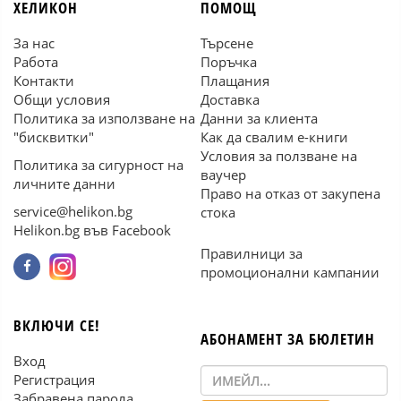
ХЕЛИКОН
ПОМОЩ
За нас
Търсене
Работа
Поръчка
Контакти
Плащания
Общи условия
Доставка
Политика за използване на
Данни за клиента
"бисквитки"
Как да свалим е-книги
Условия за ползване на
Политика за сигурност на
ваучер
личните данни
Право на отказ от закупена
service@helikon.bg
стока
Helikon.bg във Facebook
Правилници за
промоционални кампании
ВКЛЮЧИ СЕ!
АБОНАМЕНТ ЗА БЮЛЕТИН
Вход
Регистрация
Забравена парола