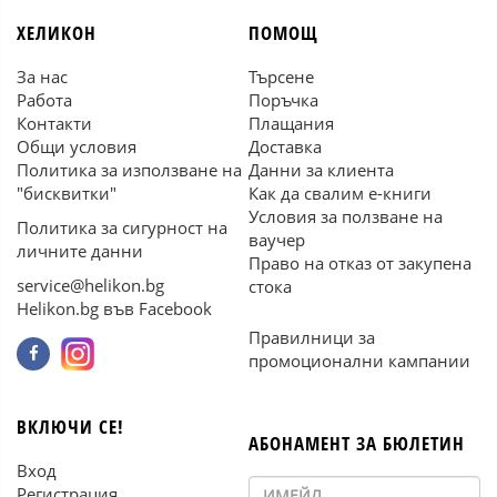
ХЕЛИКОН
ПОМОЩ
За нас
Търсене
Работа
Поръчка
Контакти
Плащания
Общи условия
Доставка
Политика за използване на
Данни за клиента
"бисквитки"
Как да свалим е-книги
Условия за ползване на
Политика за сигурност на
ваучер
личните данни
Право на отказ от закупена
service@helikon.bg
стока
Helikon.bg във Facebook
Правилници за
промоционални кампании
ВКЛЮЧИ СЕ!
АБОНАМЕНТ ЗА БЮЛЕТИН
Вход
Регистрация