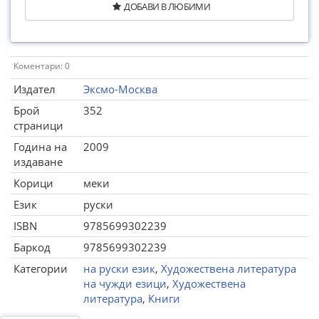
ДОБАВИ В ЛЮБИМИ
Коментари: 0
Издател
Эксмо-Москва
Брой
352
страници
Година на
2009
издаване
Корици
меки
Език
руски
ISBN
9785699302239
Баркод
9785699302239
Категории
на руски език
,
Художествена литература
на чужди езици
,
Художествена
литература
,
Книги