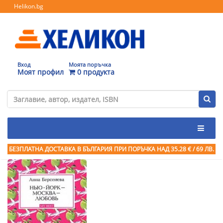
Helikon.bg
Вход
Моята поръчка
Моят профил
0 продукта
БЕЗПЛАТНА ДОСТАВКА В БЪЛГАРИЯ ПРИ ПОРЪЧКА
НАД 35.28 € / 69 ЛВ.