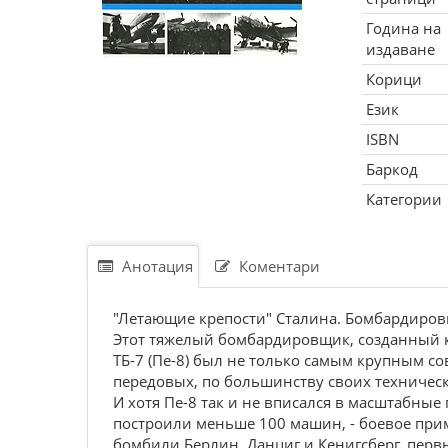
Година на
издаване
Корици
Език
ISBN
Баркод
Категории
Анотация
Коментари
"Летающие крепости" Сталина. Бомбардиров
Этот тяжелый бомбардировщик, созданный ко
ТБ-7 (Пе-8) был не только самым крупным с
передовых, по большинству своих техническ
И хотя Пе-8 так и не вписался в масштабные 
построили меньше 100 машин, - боевое прим
бомбили Берлин, Данциг и Кенигсберг, пер