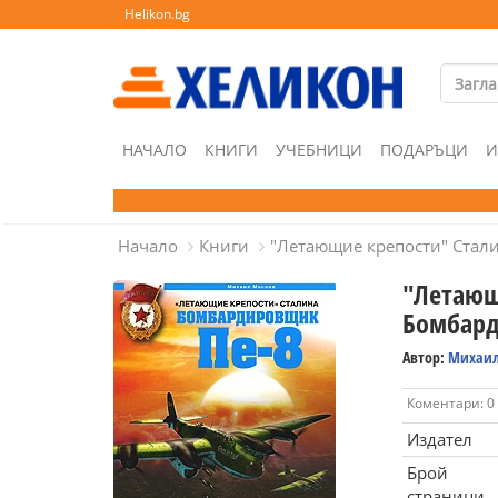
Helikon.bg
НАЧАЛО
КНИГИ
УЧЕБНИЦИ
ПОДАРЪЦИ
И
Начало
Книги
"Летающие крепости" Стали
"Летающ
Бомбард
Автор:
Михаил
Коментари: 0
Издател
Брой
страници