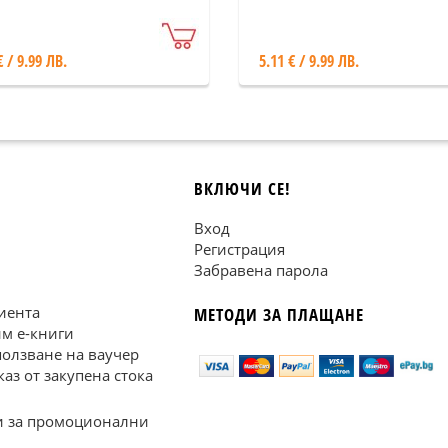
рассказы (Ниво: В1-С
€ / 9.99 ЛВ.
5.11 € / 9.99 ЛВ.
ВКЛЮЧИ СЕ!
Вход
Регистрация
Забравена парола
иента
МЕТОДИ ЗА ПЛАЩАНЕ
им е-книги
ползване на ваучер
каз от закупена стока
 за промоционални