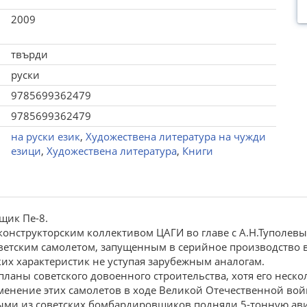
2009
твърди
руски
9785699362479
9785699362479
на руски език
,
Художествена литература на чужди
езици
,
Художествена литература
,
Книги
щик Пе-8.
нструкторским коллективом ЦАГИ во главе с А.Н.Туполевым
оветским самолетом, запущенным в серийное производство в
их характеристик не уступая зарубежным аналогам.
планы советского довоенного строительства, хотя его неско
енение этих самолетов в ходе Великой Отечественной войн
выми из советских бомбардировщиков подняли 5-тонную а