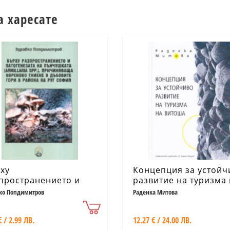
а харесате
ху
Концепция за устойч
пространението и
развитие на туризма
огенезата на
Витоша
ко Попдимитров
Раденка Митова
чушката,
чиняваща кореново
€ / 2.99 ЛВ.
12.27 € / 24.00 ЛВ.
ене в дъбовите гори