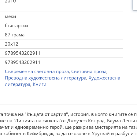
2010
меки
български
87 грама
20x12
9789543202911
9789543202911
Съвременна световна проза
,
Световна проза
,
Преводна художествена литература
,
Художествена
литература
,
Книги
а точка на "Къщата от хартия", история, в която книгите се
е на "Линията на сянката"от Джоузеф Конрад, Блума Ленън з
чът и едновременно герой, ще разкрива мистерията на тази 
 кабинет в Кеймбридж, за да се озове в Уругвай и разбули