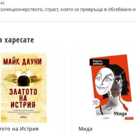
нт.
колекционерството, страст, която се превръща в обсебване 
а харесате
тото на Истрия
Мида