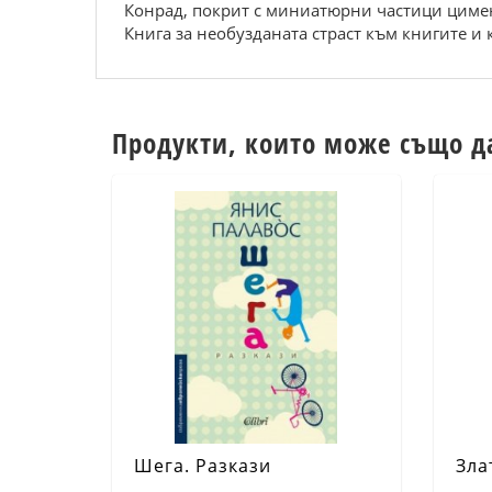
Конрад, покрит с миниатюрни частици циме
Книга за необузданата страст към книгите и 
Продукти, които може също д
Шега. Разкази
Зла