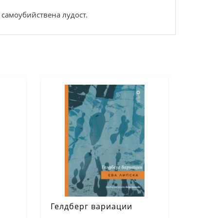
и самоубийствена лудост.
Гелдберг вариации