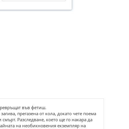
 превръщат във фетиш.
агива, прегазена от кола, докато чете поема
смърт. Разследване, което ще го накара да
 тайната на необикновения екземпляр на