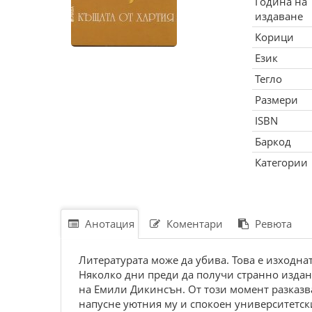
Година на
издаване
Корици
Език
Тегло
Размери
ISBN
Баркод
Категории
Анотация
Коментари
Ревюта
Литературата може да убива. Това е изходнат
Няколко дни преди да получи странно издани
на Емили Дикинсън. От този момент разказва
напусне уютния му и спокоен университетски