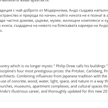
ай-великите живи архитекти.
диция с най-доброто от Модернизма, Андо създава напълно 
странство и природа по начин, който никога не е познат в 
ди частни домове, църкви, музеи, жилищни комплекси и ку
 книга, създадена на нивото на бляскавата кариера на Андо,
с.
ountry which is no longer mystic." Philip Drew calls his buildings 
discipline's four most prestigious prizes: the Pritzker, Carlsberg,
g architects. Combining influences from Japanese tradition with t
use of concrete, wood, water, light, space, and nature in a way th
urches, museums, apartment complexes, and cultural spaces throug
 Ando's illustrious career, and thoroughly updated for this new 20