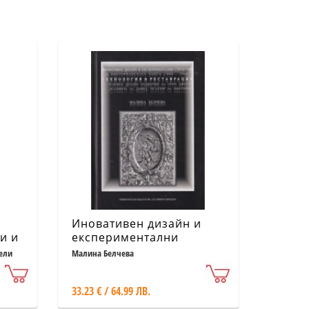
Иновативен дизайн и
и и
експериментални
структури във
ели
Малина Белчева
Викторианската книга
(1800-1900) - технология
33.23 € / 64.99 ЛВ.
и реставрация на
релефен дизайн