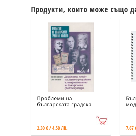
Продукти, които може също д
Проблеми на
Бъл
българската градска
мод
култура Т.4: Личността
192
между усилието и
год
резултата в
2.30 € / 4.50 ЛВ.
7.67 
утвърждаването на
българската градска