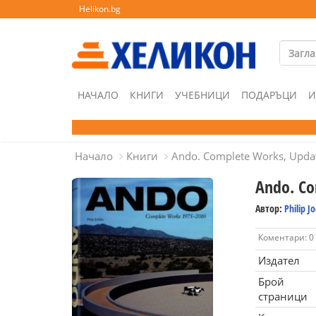
Helikon.bg
НАЧАЛО
КНИГИ
УЧЕБНИЦИ
ПОДАРЪЦИ
И
Начало
Книги
Ando. Complete Works, Upda
Ando. Co
Автор:
Philip J
Коментари: 0
Издател
Брой
страници