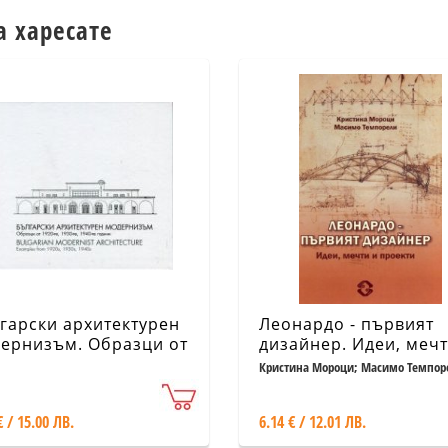
а харесате
гарски архитектурен
Леонардо - първият
ернизъм. Образци от
дизайнер. Идеи, мечт
0-те, 1930-те, 1940-те
проекти
Кристина Мороци; Масимо Темпор
ини
€ / 15.00 ЛВ.
6.14 € / 12.01 ЛВ.