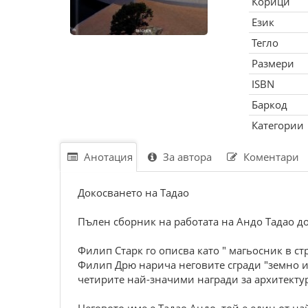
Корици
Език
Тегло
Размери
ISBN
Баркод
Категории
Анотация
За автора
Коментари
Докосването на Тадао
Пълен сборник на работата на Андо Тадао д
Филип Старк го описва като " магьосник в стр
Филип Дрю нарича неговите сгради "земно изк
четирите най-значими награди за архитектура- 