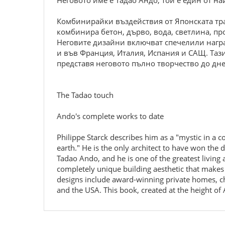
Неговото име е Тадао Андо, той е един от н
Комбинирайки въздействия от Японската тра
комбинира бетон, дърво, вода, светлина, про
Неговите дизайни включват спечелили награ
и във Франция, Италия, Испания и САЩ. Тази
представя неговото пълно творчество до дне
The Tadao touch
Ando's complete works to date
Philippe Starck describes him as a "mystic in a c
earth." He is the only architect to have won the 
Tadao Ando, and he is one of the greatest livin
completely unique building aesthetic that makes 
designs include award-winning private homes, ch
and the USA. This book, created at the height of