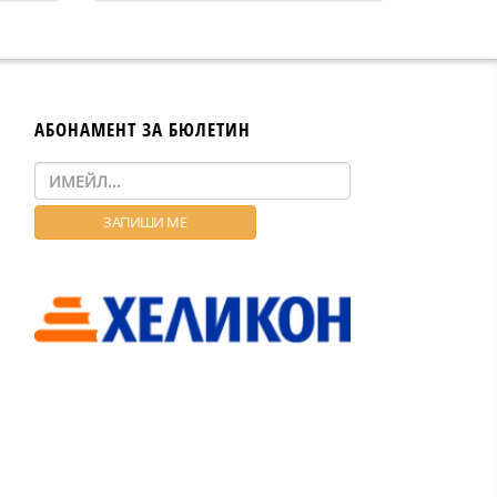
подвързия на Оуен Джоу
АБОНАМЕНТ ЗА БЮЛЕТИН