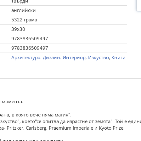
твърди
английски
5322 грама
39x30
9783836509497
9783836509497
Архитектура. Дизайн. Интериор
,
Изкуство
,
Книги
о момента.
ана, в която вече няма магия".
уство", което"се опитва да израстне от земята". Той е един
Pritzker, Carlsberg, Praemium Imperiale и Kyoto Prize.