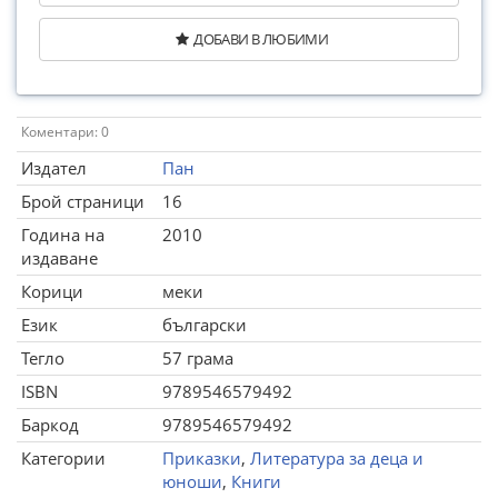
ДОБАВИ В ЛЮБИМИ
Коментари: 0
Издател
Пан
Брой страници
16
Година на
2010
издаване
Корици
меки
Език
български
Тегло
57 грама
ISBN
9789546579492
Баркод
9789546579492
Категории
Приказки
,
Литература за деца и
юноши
,
Книги