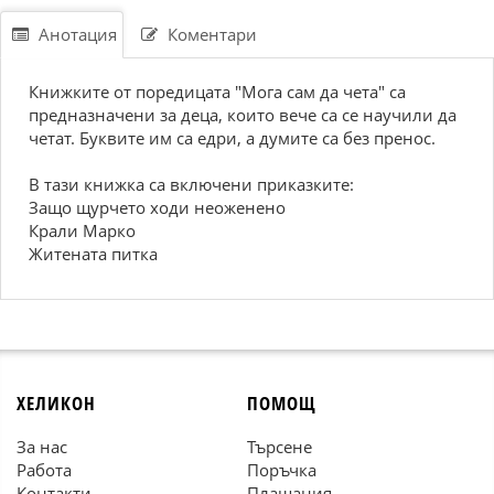
Анотация
Коментари
Книжките от поредицата "Мога сам да чета" са
предназначени за деца, които вече са се научили да
четат. Буквите им са едри, а думите са без пренос.
В тази книжка са включени приказките:
Защо щурчето ходи неоженено
Крали Марко
Житената питка
ХЕЛИКОН
ПОМОЩ
За нас
Търсене
Работа
Поръчка
Контакти
Плащания