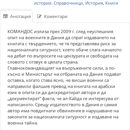
история. Справочници
,
История
,
Книги
Анотация
Коментари
КОМАНДОС излиза през 2009 г. след неуспешния
опит на военните в Дания да спрат издаването на
книгата с твърдението, че тя представлява риск за
националната сигурност, което обаче слага началото
на дебат по въпросите на цензурата и свободата на
словото с отзвук в цялата страна.
Главнокомандващият на въоръжените сили, а по-
късно и Министърът на отбраната на Дания подават
оставка, когато става ясно, че висши военни са
направили фалшив превод на книгата на арабски
език в опита си да дискредитират автора и да
„документират“ факта, че ал-Кайда се интересува от
написаното. Срещу издателството в Дания и самия
автор има повдигнати обвинения в нарушаване на
законите за националната сигурност и издаване на
военна тайна.