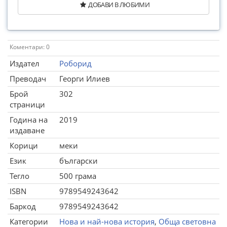
ДОБАВИ В ЛЮБИМИ
Коментари: 0
Издател
Роборид
Преводач
Георги Илиев
Брой
302
страници
Година на
2019
издаване
Корици
меки
Език
български
Тегло
500 грама
ISBN
9789549243642
Баркод
9789549243642
Категории
Нова и най-нова история
,
Обща световна