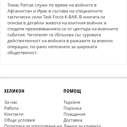
Томас Ратсак служи по време на войните в
Афганистан и Ирак в състава на специалните
тактически сили Task Force K-BAR. В книгата си
описва в детайли живота на елитния войник и
споделя преживяванията си от центъра на военните
събития. Читателят се сблъсква със суровата
действителност на войната в разказите за военни
операции, по-рано непознати за широката
общественост.
ХЕЛИКОН
ПОМОЩ
За нас
Търсене
Работа
Поръчка
Контакти
Плащания
Общи условия
Доставка
Политика за използване на
Данни за клиента