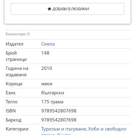
ДОБАВИ В ЛЮБИМИ
Коментари: 0
Издател
Сиела
Брой
148
страници
Година на
2010
издаване
Корици
меки
Език
български
Тегло
175 грама
ISBN
9789542807698
Баркод
9789542807698
Категории
Туризъм и пътуване
,
Хоби и свободно