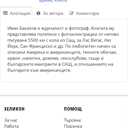
време
,
Книги
Анотация
За автора
Коментари
Иван Бакалов е журналист и фотограф. Книгата му
представлява пътеписи с фотоилюстрации от негово
пътуване 5500 км с кола из Сащ, за Лас Вегас, Ню
Йорк, Сан Франциско и др. По любопитен начин са
описани Америка и американците, техните обичаи,
храни ,напитки, домове, сексклубове, също и
българските емигранти в САЩ, и отношението на
българите към американците.
ХЕЛИКОН
ПОМОЩ
За нас
Търсене
Работа
Поръчка