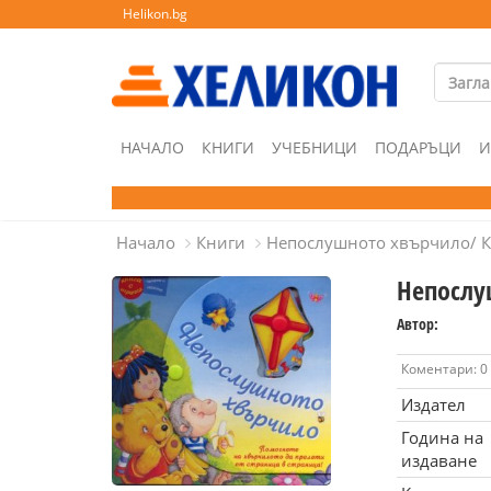
Helikon.bg
НАЧАЛО
КНИГИ
УЧЕБНИЦИ
ПОДАРЪЦИ
И
Начало
Книги
Непослушното хвърчило/ К
Непослу
Автор:
Коментари: 0
Издател
Година на
издаване