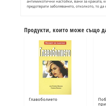
антимикотични настойки, вани за краката, ко
предотврати заболяването, отколкото, то да 
Продукти, които може също д
Главоболието
Поб
при