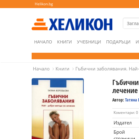
Helikon.bg
НАЧАЛО
КНИГИ
УЧЕБНИЦИ
ПОДАРЪЦИ
И
Начало
Книги
Гъбични заболявания. Най
Гъбични
лечение
Автор:
Татяна
Коментари: 0
Издател
Брой
страници