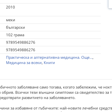
2010
меки
български
102 грама
9789549886276
9789549886276
Практическа и алтернативна медицина. Още...
,
Медицина за всеки
,
Книги
ичното заболяване само тогава, когато забележим, че нокт
н обрив. Всички тези външни симптоми са свидетелство за т
предотврати развитието на заболяването.
ачини за избавяне от гъбичките: най-новите лечебни средст