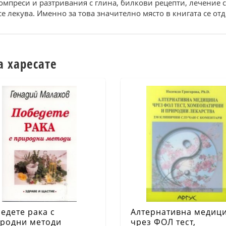
мпреси и разтривания с глина, билкови рецепти, лечение със
се лекува. Именно за това значително място в книгата се от
а харесате
едете рака с
Алтернативна медиц
родни методи
чрез ФОЛ тест,