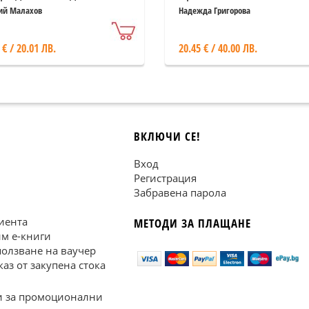
хомеопатични и
ий Малахов
Надежда Григорова
природни лекарства
 € / 20.01 ЛВ.
20.45 € / 40.00 ЛВ.
ВКЛЮЧИ СЕ!
Вход
Регистрация
Забравена парола
иента
МЕТОДИ ЗА ПЛАЩАНЕ
им е-книги
ползване на ваучер
каз от закупена стока
 за промоционални