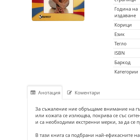
Година на
издаване
Корици
Език
Тегло
ISBN
Баркод
Категории
Анотация
Коментари
За съжаление ние обръщаме внимание на гъб
или кожата се излющва, покрива се със сите
и са необходими екстренни мерки, за да се 
В тази книга са подбрани най-ефикасните н