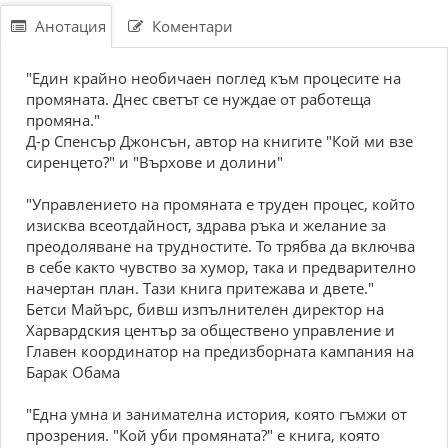
Анотация
Коментари
"Един крайно необичаен поглед към процесите на
промяната. Днес светът се нуждае от работеща
промяна."
Д-р Спенсър Джонсън, автор на книгите "Кой ми взе
сиренцето?" и "Върхове и долини"
"Управлението на промяната е труден процес, който
изисква всеотдайност, здрава ръка и желание за
преодоляване на трудностите. То трябва да включва
в себе както чувство за хумор, така и предварително
начертан план. Тази книга притежава и двете."
Бетси Майърс, бивш изпълнителен директор на
Харвардския център за обществено управление и
Главен координатор на предизборната кампания на
Барак Обама
"Една умна и занимателна история, която гъмжи от
прозрения. "Кой уби промяната?" е книга, която