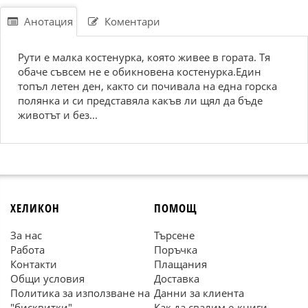
Анотация
Коментари
Рути е малка костенурка, която живее в гората. Тя
обаче съвсем не е обикновена костенурка.Един
топъл летен ден, както си почивала на една горска
полянка и си представяла какъв ли щял да бъде
животът и без...
ХЕЛИКОН
ПОМОЩ
За нас
Търсене
Работа
Поръчка
Контакти
Плащания
Общи условия
Доставка
Политика за използване на
Данни за клиента
"бисквитки"
Как да свалим е-книги