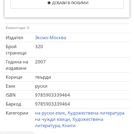
ДОБАВИ В ЛЮБИМИ
Коментари: 0
Издател
Эксмо-Москва
Брой
320
страници
Година на
2007
издаване
Корици
твърди
Език
руски
ISBN
9785903339464
Баркод
9785903339464
Категории
на руски език
,
Художествена литература
на чужди езици
,
Художествена
литература
,
Книги