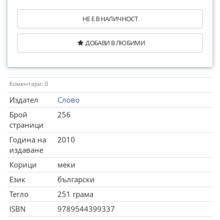
НЕ Е В НАЛИЧНОСТ
ДОБАВИ В ЛЮБИМИ
Коментари: 0
Издател
Слово
Брой
256
страници
Година на
2010
издаване
Корици
меки
Език
български
Тегло
251 грама
ISBN
9789544399337