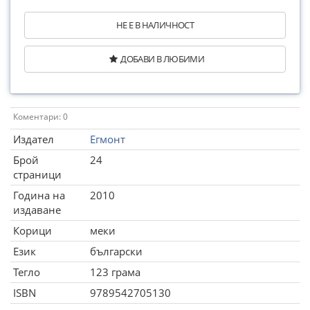
НЕ Е В НАЛИЧНОСТ
ДОБАВИ В ЛЮБИМИ
Коментари: 0
Издател
Егмонт
Брой
24
страници
Година на
2010
издаване
Корици
меки
Език
български
Тегло
123 грама
ISBN
9789542705130