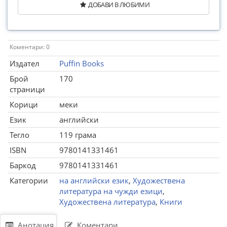
ДОБАВИ В ЛЮБИМИ
Коментари: 0
Издател
Puffin Books
Брой
170
страници
Корици
меки
Език
английски
Тегло
119 грама
ISBN
9780141331461
Баркод
9780141331461
Категории
на английски език
,
Художествена
литература на чужди езици
,
Художествена литература
,
Книги
Анотация
Коментари