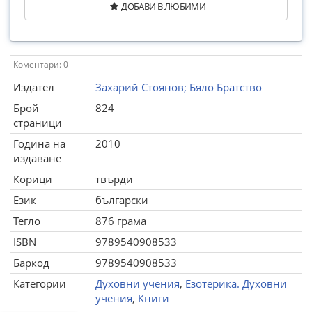
ДОБАВИ В ЛЮБИМИ
Коментари: 0
Издател
Захарий Стоянов; Бяло Братство
Брой
824
страници
Година на
2010
издаване
Корици
твърди
Език
български
Тегло
876 грама
ISBN
9789540908533
Баркод
9789540908533
Категории
Духовни учения
,
Езотерика. Духовни
учения
,
Книги