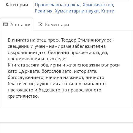
Категории
Православна църква
,
Християнство
,
Религия
,
Хуманитарни науки
,
Книги
Анотация
Коментари
В книгата на отец проф. Теодор Стилиянопулос -
свещеник и учен - намираме забележителна
съкровищница от безценни прозрения, идеи,
преживявания и възгледи.
Книгата засяга обширни и жизненоважни въпроси
като Църквата, богословието, историята,
богослужението, начина на живот, личното
благочестие, духовния аскетизъм, миналото,
настоящето и бъдещето на православното
християнство.