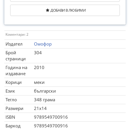
ДОБАВИ В ЛЮБИМИ
Коментари: 2
Издател
Омофор
Брой
304
страници
Година на
2010
издаване
Корици
меки
Език
български
Тегло
348 грама
Размери
21x14
ISBN
9789549700916
Баркод
9789549700916