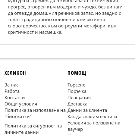
култура и стремеж да не изостава от техническия
прогрес, отворен към модерно и чуждо, без винаги
да оглежда домашния речников запас, но заедно с
това - традиционно склонен и към активно
словотворчество, към остроумни метафори, към
критичност и насмешка.
ХЕЛИКОН
ПОМОЩ
За нас
Търсене
Работа
Поръчка
Контакти
Плащания
Общи условия
Доставка
Политика за използване на
Данни за клиента
"бисквитки"
Как да свалим е-книги
Условия за ползване на
Политика за сигурност на
ваучер
личните данни