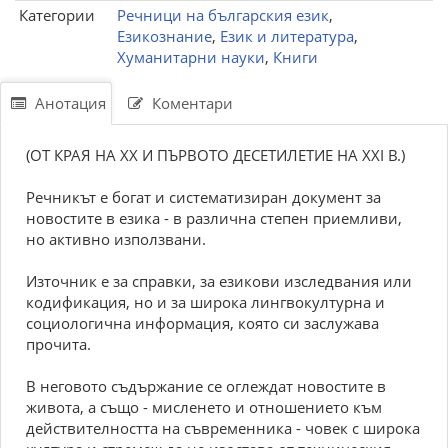
Категории
Речници на българския език
,
Езикознание
,
Език и литература
,
Хуманитарни науки
,
Книги
Анотация
Коментари
(ОТ КРАЯ НА XX И ПЪРВОТО ДЕСЕТИЛЕТИЕ НА XXI В.)
Речникът е богат и систематизиран документ за
новостите в езика - в различна степен приемливи,
но активно използвани.
Източник е за справки, за езикови изследвания или
кодификация, но и за широка лингвокултурна и
социологична информация, която си заслужава
прочита.
В неговото съдържание се оглеждат новостите в
живота, а също - мисленето и отношението към
действителността на съвременника - човек с широка