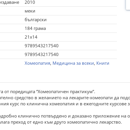
 издаване
2010
меки
български
184 грама
21x14
9789543217540
9789543217540
Хомеопатия
,
Медицина за всеки
,
Книги
га от поредицата “Хомеопатичен практикум”.
гателно средство в желанието на лекарите-хомеопати да по
вния курс по клинична хомеопатия и в ежегодните курсов
подробно клинично потвърдено и доказано приложение на о
лага преход от едно към друго хомеопатично лекарство.