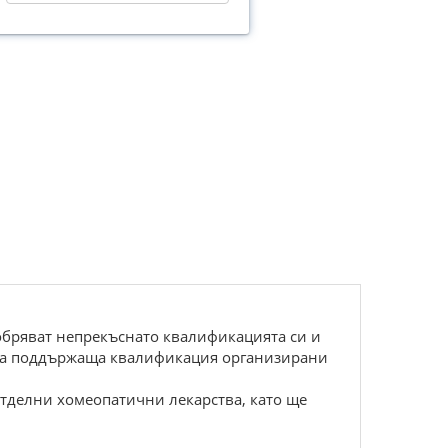
добряват непрекъснато квалификацията си и
е за поддържаща квалификация организирани
тделни хомеопатични лекарства, като ще