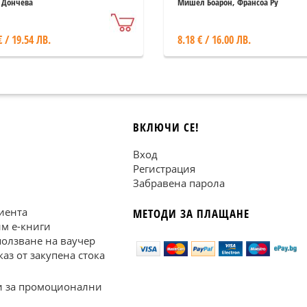
 Дончева
Мишел Боарон, Франсоа Ру
€ / 19.54 ЛВ.
8.18 € / 16.00 ЛВ.
ВКЛЮЧИ СЕ!
Вход
Регистрация
Забравена парола
иента
МЕТОДИ ЗА ПЛАЩАНЕ
им е-книги
ползване на ваучер
каз от закупена стока
 за промоционални