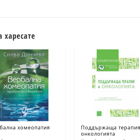
а харесате
бална хомеопатия
Поддържаща терапия
онкологията