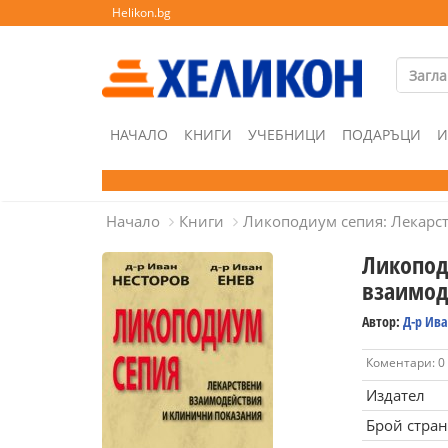
Helikon.bg
НАЧАЛО
КНИГИ
УЧЕБНИЦИ
ПОДАРЪЦИ
И
Начало
Книги
Ликоподиум сепия: Лекарс
Ликопод
взаимод
Автор:
Д-р Ива
Коментари: 0
Издател
Брой стра