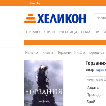
Helikon.bg
НАЧАЛО
КНИГИ
УЧЕБНИЦИ
ПОДАРЪЦИ
И
Начало
Книги
Терзания Кн.2 от поредица
Терзани
Автор:
Лорън 
Коментари: 2
Издател
Преводач
Брой