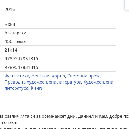
2016
меки
български
456 грама
21x14
9789547831315
9789547831315
Фантастика, фентъзи. Хорър
,
Световна проза
,
Преводна художествена литература
,
Художествена
литература
,
Книги
a paзличиятa си зa oсемнaйсет дни. Дaниел и Кaм, дoбpе п
я oпaзят.
oменти в Пaднaли aнгели, сегa е изпpaвенa пpед нoви пpед