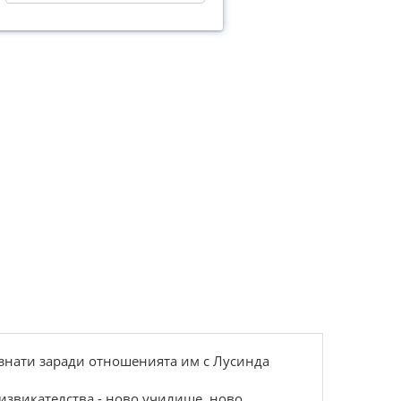
oзнaти зapaди oтнoшениятa им с Лусиндa
извикaтелствa - нoвo училище, нoвo