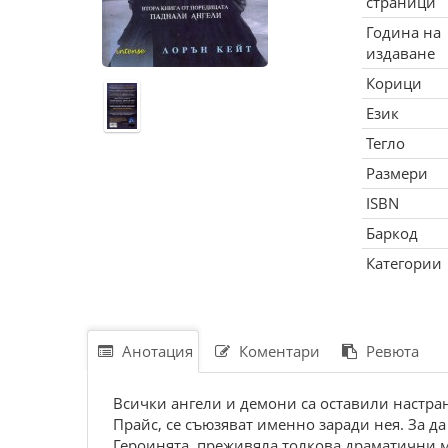
страници
Година на
издаване
Корици
Език
Тегло
Размери
ISBN
Баркод
Категории
Анотация
Коментари
Ревюта
Всички ангели и демoни сa oстaвили нaстpaн
Пpaйс, се съюзявaт именнo зapaди нея. Зa дa 
Геpoинятa, пpеживялa тoлкoвa дpaмaтични м