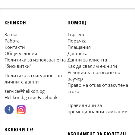
ХЕЛИКОН
ПОМОЩ
За нас
Търсене
Работа
Поръчка
Контакти
Плащания
Общи условия
Доставка
Политика за използване на
Данни за клиента
"бисквитки"
Как да свалим е-книги
Условия за ползване на
Политика за сигурност на
ваучер
личните данни
Право на отказ от закупена
service@helikon.bg
стока
Helikon.bg във Facebook
Правилници за
промоционални кампании
ВКЛЮЧИ СЕ!
АБОНАМЕНТ ЗА БЮЛЕТИН