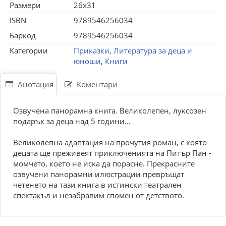
Размери
26x31
ISBN
9789546256034
Баркод
9789546256034
Категории
Приказки
,
Литература за деца и
юноши
,
Книги
Анотация
Коментари
Озвучена панорамна книга. Великолепен, луксозен
подарък за деца над 5 години...
Великолепна адаптация на прочутия роман, с която
децата ще преживеят приключенията на Питър Пан -
момчето, което не иска да порасне. Прекрасните
озвучени панорамни илюстрации превръщат
четенето на тази книга в истински театрален
спектакъл и незабравим спомен от детството.