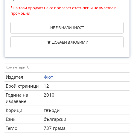
*На този продукт не се прилагат отстъпки и не участва в
промоции
НЕ Е В НАЛИЧНОСТ
ДОБАВИ В ЛЮБИМИ
Коментари: 0
Издател
Фют
Брой страници
12
Година на
2010
издаване
Корици
твърди
Език
български
Тегло
737 грама