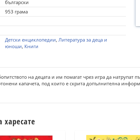
български
953 грама
Детски енциклопедии
,
Литература за деца и
юноши
,
Книги
питството на децата и им помагат чрез игра да натрупат п
артонени капачета, под които е скрита допълнителна инфор
а харесате