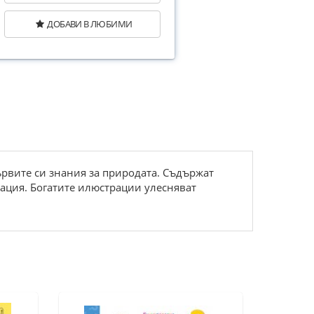
ДОБАВИ В ЛЮБИМИ
ървите си знания за природата. Съдържат
мация. Богатите илюстрации улесняват