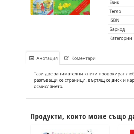
Език
Тегло
ISBN
Баркод
Категории
Анотация
Коментари
Тази две занимателни книги провокират любо
разгъващи се страници, въртящ се диск и к
осмислянето.
Продукти, които може също д