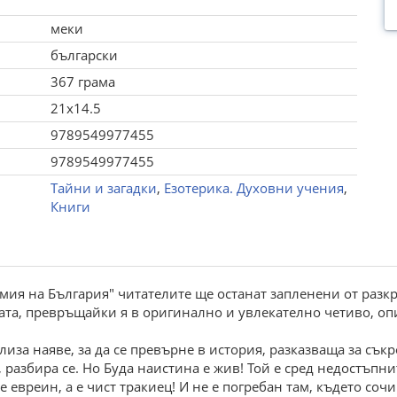
меки
български
367 грама
21x14.5
9789549977455
9789549977455
Тайни и загадки
,
Езотерика. Духовни учения
,
Книги
емия на България" читателите ще останат запленени от раз
гата, превръщайки я в оригинално и увлекателно четиво, 
иза наяве, за да се превърне в история, разказваща за сък
е, разбира се. Но Буда наистина е жив! Той е сред недостъп
 евреин, а е чист тракиец! И не е погребан там, където сочи