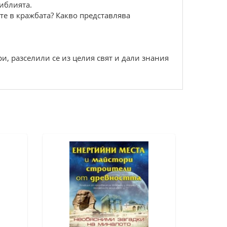
Библията.
те в кражбата? Какво представлява
ри, разселили се из целия свят и дали знания