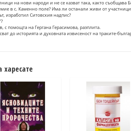
лници на нови народи и не се казват така, както съобщава 
емие в с. Каменно поле? Има ли останали живи от участници
ът, изработил Ситовския надпис?
"?
в, с помощта на Гергана Герасимова, разплита.
осват до историята и духовната извисеност на траките-бълга
а харесате