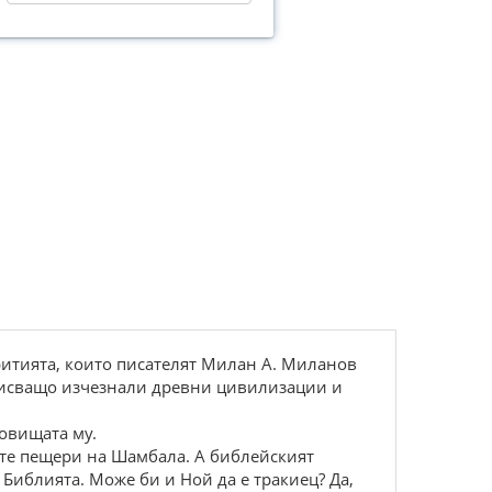
критията, които писателят Милан А. Миланов
описващо изчезнали древни цивилизации и
ровищата му.
ните пещери на Шамбала. А библейският
 Библията. Може би и Ной да е тракиец? Да,