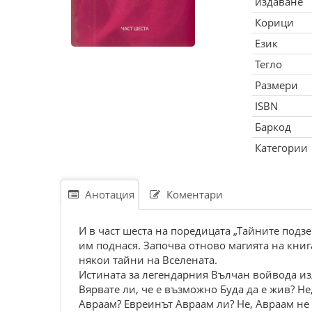
издаване
Корици
Език
Тегло
Размери
ISBN
Баркод
Категории
Анотация
Коментари
И в част шеста на поредицата „Тайните подз
им поднася. Започва отново магията на кни
някои тайни на Вселената.
Истината за легендарния Вълчан войвода изл
Вярвате ли, че е възможно Буда да е жив? Н
Авраам? Евреинът Авраам ли? Не, Авраам не е