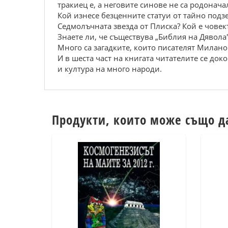
тракиец е, а неговите синове не са родонача
Кой изнесе безценните статуи от тайно подз
Седмолъчната звезда от Плиска? Кой е човек
Знаете ли, че съществува „Библия на Дявола
Много са загадките, които писателят Милано
И в шеста част на книгата читателите се док
и култура на много народи.
Продукти, които може също д