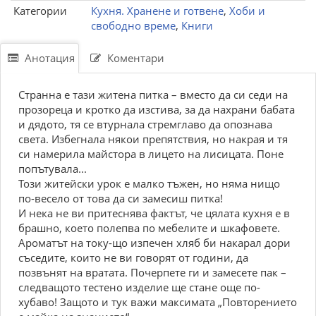
Категории
Кухня. Хранене и готвене
,
Хоби и
свободно време
,
Книги
Анотация
Коментари
Странна е тази житена питка – вместо да си седи на
прозореца и кротко да изстива, за да нахрани бабата
и дядото, тя се втурнала стремглаво да опознава
света. Избегнала някои препятствия, но накрая и тя
си намерила майстора в лицето на лисицата. Поне
попътувала...
Този житейски урок е малко тъжен, но няма нищо
по-весело от това да си замесиш питка!
И нека не ви притеснява фактът, че цялата кухня е в
брашно, което полепва по мебелите и шкафовете.
Ароматът на току-що изпечен хляб би накарал дори
съседите, които не ви говорят от години, да
позвънят на вратата. Почерпете ги и замесете пак –
следващото тестено изделие ще стане още по-
хубаво! Защото и тук важи максимата „Повторението