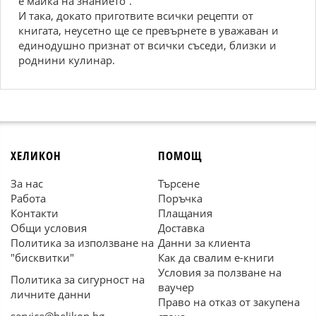
е майка на знанието“.
И така, докато приготвите всички рецепти от
книгата, неусетно ще се превърнете в уважаван и
единодушно признат от всички съседи, близки и
роднини кулинар.
ХЕЛИКОН
ПОМОЩ
За нас
Търсене
Работа
Поръчка
Контакти
Плащания
Общи условия
Доставка
Политика за използване на
Данни за клиента
"бисквитки"
Как да свалим е-книги
Условия за ползване на
Политика за сигурност на
ваучер
личните данни
Право на отказ от закупена