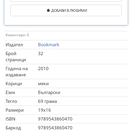
ДОБАВИ В ЛЮБИМИ
Коментари: 0
Издател
Bookmark
Брой
32
страници
Година на
2010
издаване
Корици
меки
Език
български
Тегло
69 грама
Размери
19x16
ISBN
9789543860470
Баркод
9789543860470