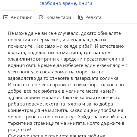
свободно време
,
Книги
Анотация
Коментари
Ревюта
Не може да не ви се е случвало, докато обикаляте
поредния хипермаркет, изненадващо да си
помислите „Как само ми се яде риба!“. И естествено
краката, подвластни на мисълта, тръгват към
хладилните витрини с наредени представители на
водния свят. Време е да изберете един екземпляр – с
ясен поглед и свеж аромат на море – и със
задоволство да го отнесете в пазарската количка.
И колкото по-често правите този избор, толкова по-
добре, все пак рибата е в челните места на най-
здравословните храни. Така че хапвайте по-често
риба за повече лекота на тялото и за по-добра
концентрация на мисълта. Какво още му трябва на
човек – рецепта по негов вкус. Хайде, започвайте да
търсите из страниците на книгата, която държите в
ръцете си!
Със сигурност ще откриете вашата любима.