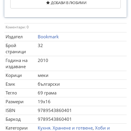
ДОБАВИ В ЛЮБИМИ
Коментари: 0
Издател
Bookmark
Брой
32
страници
Година на
2010
издаване
Корици
меки
Език
български
Тегло
69 грама
Размери
19x16
ISBN
9789543860401
Баркод
9789543860401
Категории
Кухня. Хранене и готвене
,
Хоби и