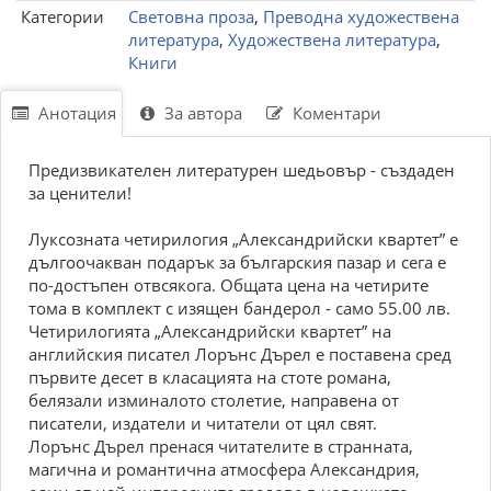
Категории
Световна проза
,
Преводна художествена
литература
,
Художествена литература
,
Книги
Анотация
За автора
Коментари
Предизвикателен литературен шедьовър - създаден
за ценители!
Луксозната четирилогия „Александрийски квартет” е
дългоочакван подарък за българския пазар и сега е
по-достъпен отвсякога. Общата цена на четирите
тома в комплект с изящен бaндерол - само 55.00 лв.
Четирилогията „Александрийски квартет” на
английския писател Лорънс Дърел е поставена сред
първите десет в класацията на стоте романа,
белязали изминалото столетие, направена от
писатели, издатели и читатели от цял свят.
Лорънс Дърел пренася читателите в странната,
магична и романтична атмосфера Александрия,