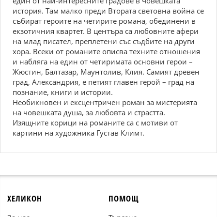
един от най-интересните градове в човешката
история. Там малко преди Втората световна война се
събират героите на четирите романа, обединени в
екзотичния квартет. В центъра са любовните афери
на млад писател, преплетени със съдбите на други
хора. Всеки от романите описва техните отношения
и набляга на един от четиримата основни герои –
Жюстин, Балтазар, Маунтолив, Клия. Самият древен
град, Александрия, е петият главен герой – град на
познание, книги и истории.
Необикновен и ексцентричен роман за мистерията
на човешката душа, за любовта и страстта.
Изящните корици на романите са с мотиви от
картини на художника Густав Климт.
ХЕЛИКОН
ПОМОЩ