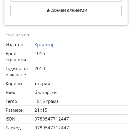
ДОБАВИ В ЛЮБИМИ
Коментари: 0
Издател
Кръгозор
Брой
1016
страници
Година на
2010
издаване
Корици
твърди
Език
български
Тегло
1815 грама
Размери
21x15
ISBN
9789547712447
Баркод
9789547712447