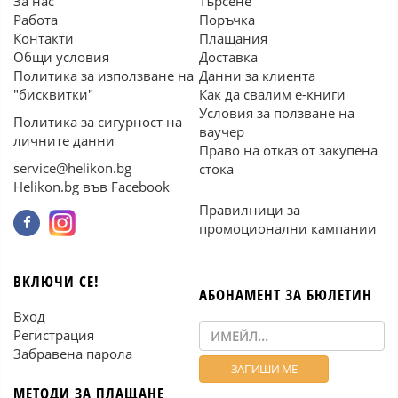
За нас
Търсене
Работа
Поръчка
Контакти
Плащания
Общи условия
Доставка
Политика за използване на
Данни за клиента
"бисквитки"
Как да свалим е-книги
Условия за ползване на
Политика за сигурност на
ваучер
личните данни
Право на отказ от закупена
service@helikon.bg
стока
Helikon.bg във Facebook
Правилници за
промоционални кампании
ВКЛЮЧИ СЕ!
АБОНАМЕНТ ЗА БЮЛЕТИН
Вход
Регистрация
Забравена парола
МЕТОДИ ЗА ПЛАЩАНЕ