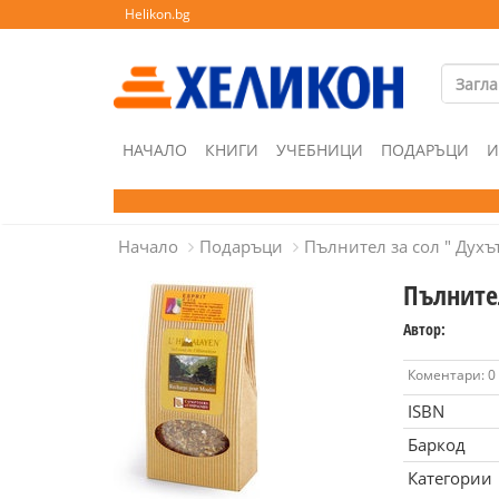
Helikon.bg
НАЧАЛО
КНИГИ
УЧЕБНИЦИ
ПОДАРЪЦИ
И
Начало
Подаръци
Пълнител за сол " Духъ
Пълнител
Автор:
Коментари: 0
ISBN
Баркод
Категории