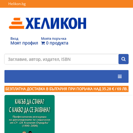
Helikon.bg
Вход
Моята поръчка
Моят профил
0 продукта
БЕЗПЛАТНА ДОСТАВКА В БЪЛГАРИЯ ПРИ ПОРЪЧКА
НАД 35.28 € / 69 ЛВ.