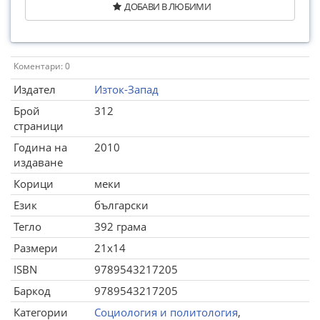
ДОБАВИ В ЛЮБИМИ
Коментари: 0
Издател
Изток-Запад
Брой
312
страници
Година на
2010
издаване
Корици
меки
Език
български
Тегло
392 грама
Размери
21x14
ISBN
9789543217205
Баркод
9789543217205
Категории
Социология и политология
,