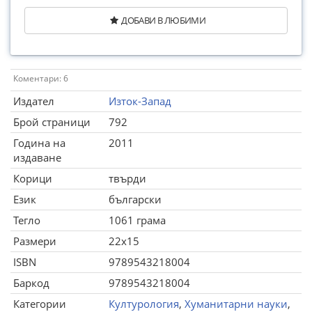
ДОБАВИ В ЛЮБИМИ
Коментари: 6
Издател
Изток-Запад
Брой страници
792
Година на
2011
издаване
Корици
твърди
Език
български
Тегло
1061 грама
Размери
22x15
ISBN
9789543218004
Баркод
9789543218004
Категории
Културология
,
Хуманитарни науки
,