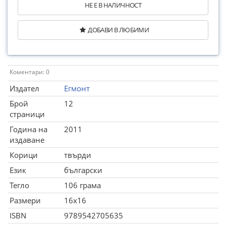
НЕ Е В НАЛИЧНОСТ
ДОБАВИ В ЛЮБИМИ
Коментари: 0
Издател
Егмонт
Брой
12
страници
Година на
2011
издаване
Корици
твърди
Език
български
Тегло
106 грама
Размери
16x16
ISBN
9789542705635