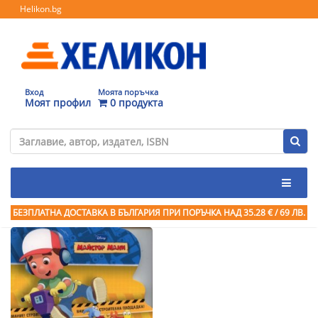
Helikon.bg
Вход
Моята поръчка
Моят профил
0 продукта
БЕЗПЛАТНА ДОСТАВКА В БЪЛГАРИЯ ПРИ ПОРЪЧКА
НАД 35.28 € / 69 ЛВ.