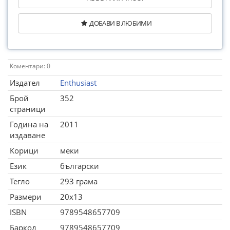
ДОБАВИ В ЛЮБИМИ
Коментари: 0
Издател
Enthusiast
Брой
352
страници
Година на
2011
издаване
Корици
меки
Език
български
Тегло
293 грама
Размери
20x13
ISBN
9789548657709
Баркод
9789548657709