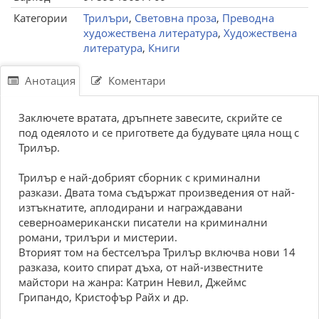
Категории
Трилъри
,
Световна проза
,
Преводна
художествена литература
,
Художествена
литература
,
Книги
Анотация
Коментари
Заключете вратата, дръпнете завесите, скрийте се
под одеялото и се пригответе да будувате цяла нощ с
Трилър.
Трилър е най-добрият сборник с криминални
разкази. Двата тома съдържат произведения от най-
изтъкнатите, аплодирани и награждавани
северноамерикански писатели на криминални
романи, трилъри и мистерии.
Вторият том на бестселъра Трилър включва нови 14
разказа, които спират дъха, от най-известните
майстори на жанра: Катрин Невил, Джеймс
Грипандо, Кристофър Райх и др.