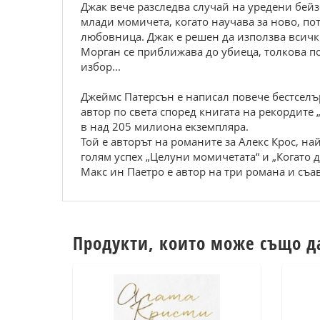
Джак вече разследва случай на уредени бейз
млади момичета, когато научава за ново, по
любовница. Джак е решен да използва всички
Морган се приближава до убиеца, толкова по
избор...
Джеймс Патерсън е написал повече бестселър
автор по света според книгата на рекордите 
в над 205 милиона екземпляра.
Той е авторът на романите за Алекс Крос, н
голям успех „Целуни момичетата“ и „Когато д
Макс ин Паетро е автор на три романа и съа
Продукти, които може също д