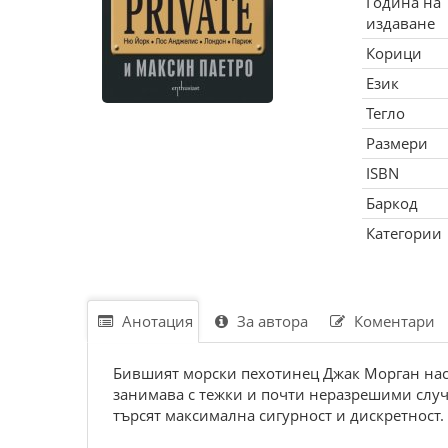
Година на
издаване
Корици
Език
Тегло
Размери
ISBN
Баркод
Категории
Анотация
За автора
Коментари
Бившият морски пехотинец Джак Морган насле
занимава с тежки и почти неразрешими случа
търсят максимална сигурност и дискретност.