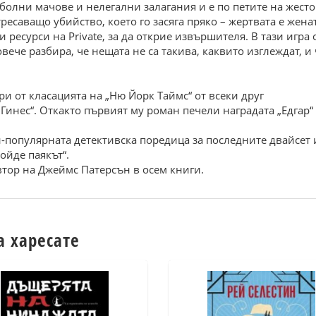
болни мачове и нелегални залагания и е по петите на жесто
тресаващо убийство, което го засяга пряко – жертвата е жен
 ресурси на Private, за да открие извършителя. В тази игра
вече разбира, че нещата не са такива, каквито изглеждат, и
и от класацията на „Ню Йорк Таймс“ от всеки друг
„Гинес“. Откакто първият му роман печели наградата „Едгар“
ай-популярната детективска поредица за последните двайсет 
ойде паякът“.
втор на Джеймс Патерсън в осем книги.
а харесате