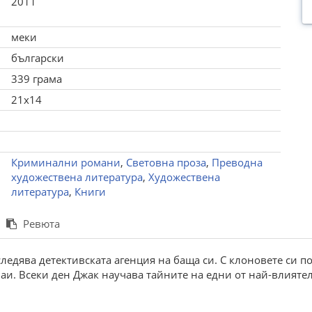
2011
меки
български
339 грама
21x14
Криминални романи
,
Световна проза
,
Преводна
художествена литература
,
Художествена
литература
,
Книги
Ревюта
дява детективската агенция на баща си. С клоновете си по 
и. Всеки ден Джак научава тайните на едни от най-влиятел