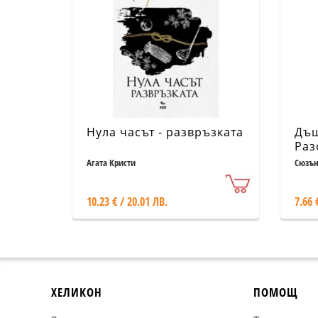
Нула часът - развръзката
Дъщ
Раз
ши
Агата Кристи
Сюзън
10.23 € / 20.01 ЛВ.
7.66 
ХЕЛИКОН
ПОМОЩ