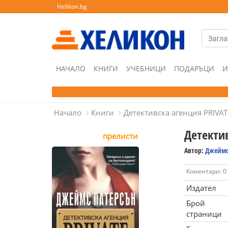
Helikon.bg
НАЧАЛО
КНИГИ
УЧЕБНИЦИ
ПОДАРЪЦИ
И
Начало
Книги
Детективска агенция PRIVAT
Детекти
прелисти
Автор:
Джеймс
Коментари: 0
Издател
Брой
страници