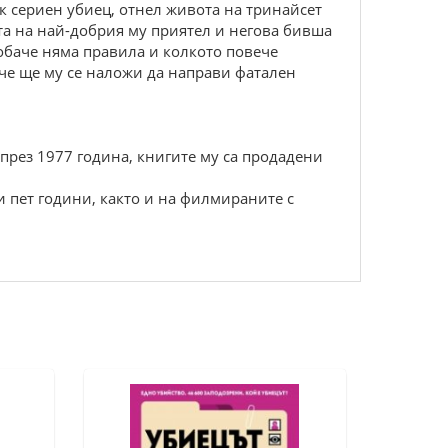
к сериен убиец, отнел живота на тринайсет
ата на най-добрия му приятел и негова бивша
 обаче няма правила и колкото повече
 че ще му се наложи да направи фатален
 през 1977 година, книгите му са продадени
и пет години, както и на филмираните с