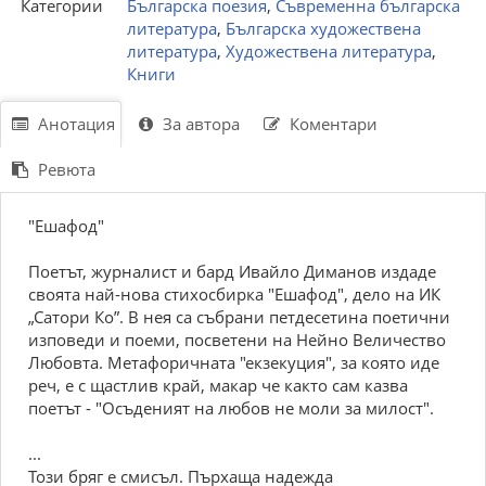
Категории
Българска поезия
,
Съвременна българска
литература
,
Българска художествена
литература
,
Художествена литература
,
Книги
Анотация
За автора
Коментари
Ревюта
"Ешафод"
Поетът, журналист и бард Ивайло Диманов издаде
своята най-нова стихосбирка "Ешафод", дело на ИК
„Сатори Ко”. В нея са събрани петдесетина поетични
изповеди и поеми, посветени на Нейно Величество
Любовта. Метафоричната "екзекуция", за която иде
реч, е с щастлив край, макар че както сам казва
поетът - "Осъденият на любов не моли за милост".
...
Този бряг е смисъл. Пърхаща надежда