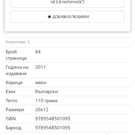
НЕ Е В НАЛИЧНОСТ
ДОБАВИ В ЛЮБИМИ
Коментари: 3
Брой
84
страници
Година на
2011
издаване
Корици
меки
Език
български
Тегло
110 грама
Размери
20x12
ISBN
9789548501095
Баркод
9789548501095