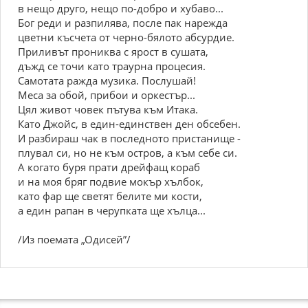
в нещо друго, нещо по-добро и хубаво...
Бог реди и разпилява, после пак нарежда
цветни късчета от черно-бялото абсурдие.
Приливът прониква с ярост в сушата,
дъжд се точи като траурна процесия.
Самотата ражда музика. Послушай!
Меса за обой, прибои и оркестър...
Цял живот човек пътува към Итака.
Като Джойс, в един-единствен ден обсебен.
И разбираш чак в последното пристанище -
плувал си, но не към остров, а към себе си.
А когато буря прати дрейфащ кораб
и на моя бряг подвие мокър хълбок,
като фар ще светят белите ми кости,
а един рапан в черупката ще хълца...
/Из поемата „Одисей”/