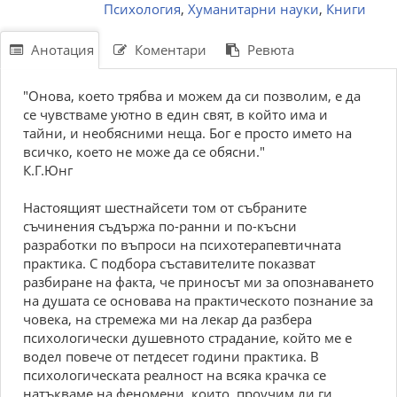
Психология
,
Хуманитарни науки
,
Книги
Анотация
Коментари
Ревюта
"Онова, което трябва и можем да си позволим, е да
се чувстваме уютно в един свят, в който има и
тайни, и необясними неща. Бог е просто името на
всичко, което не може да се обясни."
К.Г.Юнг
Настоящият шестнайсети том от събраните
съчинения съдържа по-ранни и по-късни
разработки по въпроси на психотерапевтичната
практика. С подбора съставителите показват
разбиране на факта, че приносът ми за опознаването
на душата се основава на практическото познание за
човека, на стремежа ми на лекар да разбера
психологически душевното страдание, който ме е
водел повече от петдесет години практика. В
психологическата реалност на всяка крачка се
натъкваме на феномени, които, проучим ли ги