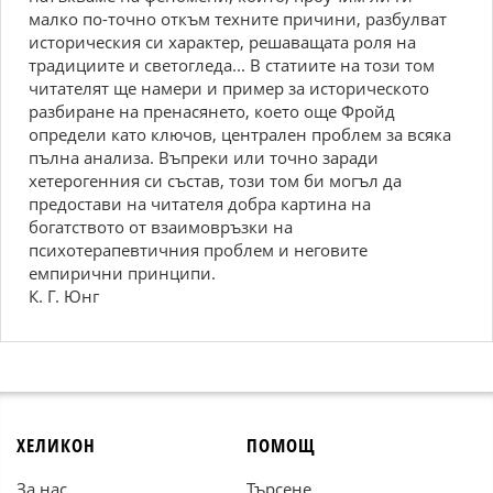
малко по-точно откъм техните причини, разбулват
историческия си характер, решаващата роля на
традициите и светогледа... В статиите на този том
читателят ще намери и пример за историческото
разбиране на пренасянето, което още Фройд
определи като ключов, централен проблем за всяка
пълна анализа. Въпреки или точно заради
хетерогенния си състав, този том би могъл да
предостави на читателя добра картина на
богатството от взаимовръзки на
психотерапевтичния проблем и неговите
емпирични принципи.
К. Г. Юнг
ХЕЛИКОН
ПОМОЩ
За нас
Търсене