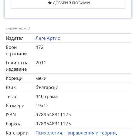
ДОБАВИ В ЛЮБИМИ
Коментари: 0
Издател
Леге Артис
Брой
472
страници
Година на
2011
издаване
Корици
меки
Език
български
Тегло
440 грама
Размери
19x12
ISBN
9789548311175
Баркод
9789548311175
Категории
Психология. Направления и теории
,