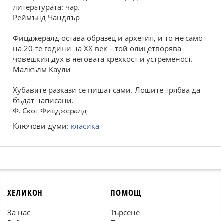
литературата: чар.
Реймънд Чандлър
Фицджералд остава образец и архетип, и то не само
на 20-те години на XX век – той олицетворява
човешкия дух в неговата крехкост и устременост.
Малкълм Каули
Хубавите разкази се пишат сами. Лошите трябва да
бъдат написани.
Ф. Скот Фицджералд
Ключови думи:
класика
ХЕЛИКОН
ПОМОЩ
За нас
Търсене