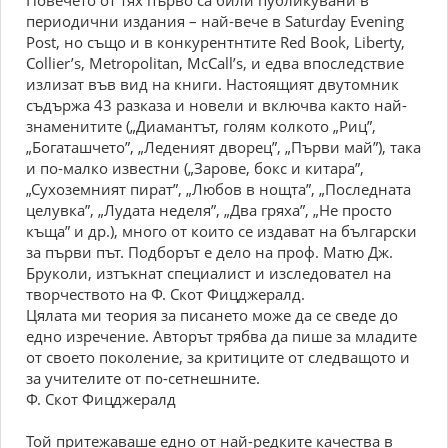
Повечето от тях първо са били публикувани в
периодични издания – най-вече в Saturday Evening
Post, но също и в конкурентнтите Red Book, Liberty,
Collier’s, Metropolitan, McCall’s, и едва впоследствие
излизат във вид на книги. Настоящият двутомник
съдържа 43 разказа и новели и включва както най-
знаменитите („Диаман­тът, голям колкото „Риц”,
„Богаташчето”, „Леденият дворец”, „Първи май”), така
и по-малко известни („Зарове, бокс и китара”,
„Сухоземният пират”, „Любов в нощта”, „Последната
целувка”, „Лудата неделя”, „Два гряха”, „Не просто
къща” и др.), много от които се издават на български
за първи път. Подборът е дело на проф. Матю Дж.
Бруколи, изтъкнат специалист и изследовател на
творчеството на Ф. Скот Фицджералд.
Цялата ми теория за писането може да се сведе до
едно изречение. Авторът трябва да пише за младите
от своето поколение, за критиците от следващото и
за учителите от по-сетнешните.
Ф. Скот Фицджералд
Той притежаваше едно от най-редките качества в