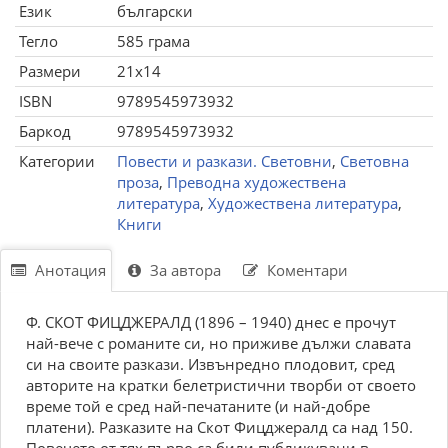
Език
български
Тегло
585 грама
Размери
21x14
ISBN
9789545973932
Баркод
9789545973932
Категории
Повести и разкази. Световни
,
Световна
проза
,
Преводна художествена
литература
,
Художествена литература
,
Книги
Анотация
За автора
Коментари
Ф. СКОТ ФИЦДЖЕРАЛД (1896 – 1940) днес е прочут
най-вече с романите си, но приживе дължи славата
си на своите разкази. Извънредно плодовит, сред
авторите на кратки белетристични творби от своето
време той е сред най-печатаните (и най-добре
платени). Разказите на Скот Фицджералд са над 150.