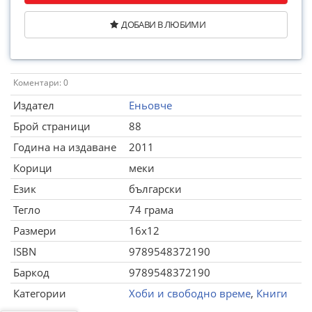
ДОБАВИ В ЛЮБИМИ
Коментари: 0
Издател
Еньовче
Брой страници
88
Година на издаване
2011
Корици
меки
Език
български
Тегло
74 грама
Размери
16x12
ISBN
9789548372190
Баркод
9789548372190
Категории
Хоби и свободно време
,
Книги