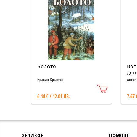
Болото
Вот
ден
ром
Красин Крыстев
Ангел
6.14 € / 12.01 ЛВ.
7.67 
ХЕЛИКОН
ПОМОЩ