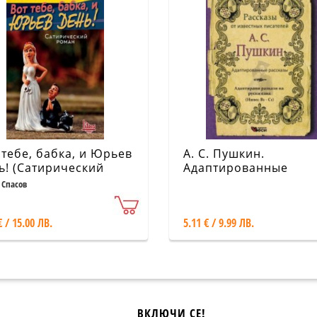
 тебе, бабка, и Юрьев
А. С. Пушкин.
ь! (Сатирический
Адаптированные
ан)
рассказы (Ниво: В1-С
 Спасов
€ / 15.00 ЛВ.
5.11 € / 9.99 ЛВ.
ВКЛЮЧИ СЕ!