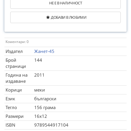
НЕ Е В НАЛИЧНОСТ
ДОБАВИ В ЛЮБИМИ
Коментари: 0
Издател
Жанет-45
Брой
144
страници
Година на
2011
издаване
Корици
меки
Език
български
Тегло
156 грама
Размери
16x12
ISBN
9789544917104