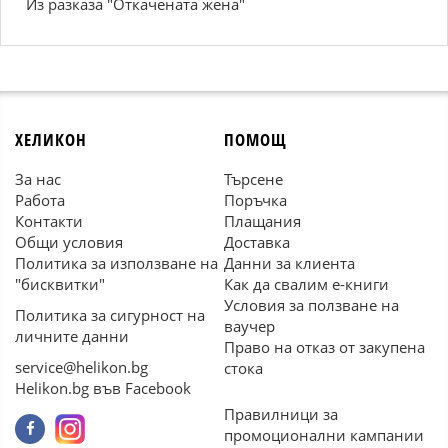
Из paзкaзa "Откaчeнaтa жeнa"
ХЕЛИКОН
ПОМОЩ
За нас
Търсене
Работа
Поръчка
Контакти
Плащания
Общи условия
Доставка
Политика за използване на
Данни за клиента
"бисквитки"
Как да свалим е-книги
Условия за ползване на
Политика за сигурност на
ваучер
личните данни
Право на отказ от закупена
service@helikon.bg
стока
Helikon.bg във Facebook
Правилници за
промоционални кампании