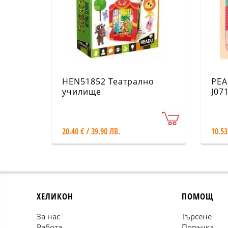
HEN51852 Театрално
PEA
училище
J07
20.40 € / 39.90 ЛВ.
10.53
ХЕЛИКОН
ПОМОЩ
За нас
Търсене
Работа
Поръчка