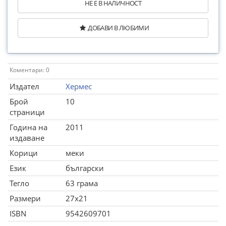
НЕ Е В НАЛИЧНОСТ
ДОБАВИ В ЛЮБИМИ
Коментари: 0
Издател
Хермес
Брой
10
страници
Година на
2011
издаване
Корици
меки
Език
български
Тегло
63 грама
Размери
27x21
ISBN
9542609701