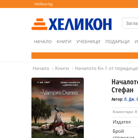
Helikon.bg
НАЧАЛО
КНИГИ
УЧЕБНИЦИ
ПОДАРЪЦИ
И
Начало
Книги
Началото Кн.1 от поредица
Началот
Стефан
Автор:
Л. Дж. 
Коментари: 8
Издател
Брой
страници