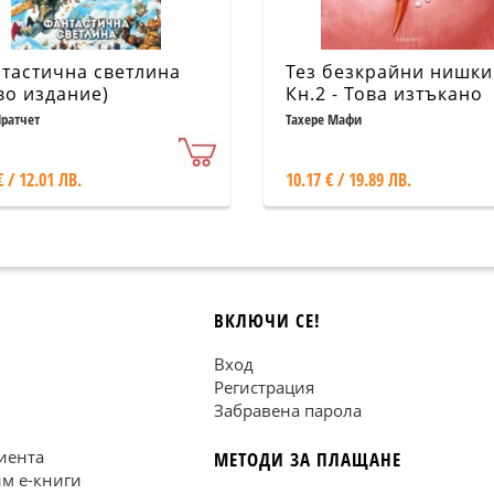
тастична светлина
Тез безкрайни нишки
во издание)
Кн.2 - Това изтъкано
царство
Пратчет
Тахере Мафи
€ / 12.01 ЛВ.
10.17 € / 19.89 ЛВ.
ВКЛЮЧИ СЕ!
Вход
Регистрация
Забравена парола
иента
МЕТОДИ ЗА ПЛАЩАНЕ
им е-книги