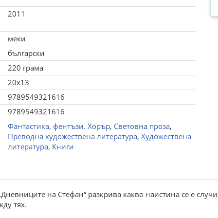
2011
меки
български
220 грама
20x13
9789549321616
9789549321616
Фантастика, фентъзи. Хорър
,
Световна проза
,
Преводна художествена литература
,
Художествена
литература
,
Книги
„Дневниците на Стефан“ разкрива какво наистина се е случи
ду тях.