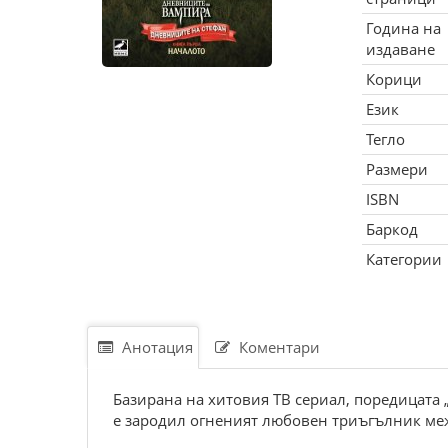
Година на
издаване
Корици
Език
Тегло
Размери
ISBN
Баркод
Категории
Анотация
Коментари
Базирана на хитовия ТВ сериал, поредицата 
е зародил огне­ният любовен триъгълник меж