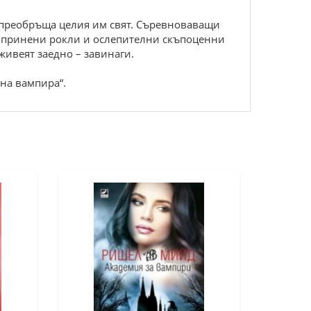
о преобръща целия им свят. Съревноваващи
 копринени рокли и ослепителни скъпоценни
живеят заедно – завинаги.
на вампира“.