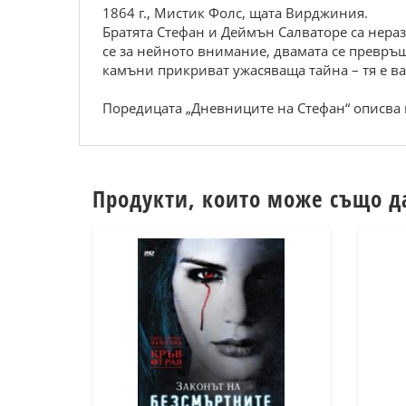
1864 г., Мистик Фолс, щата Вирджиния.
Братята Стефан и Деймън Салваторе са нера
се за нейното внимание, двамата се превръщ
камъни прикриват ужасяваща тайна – тя е ва
Поредицата „Дневниците на Стефан“ опис­ва
Продукти, които може също д