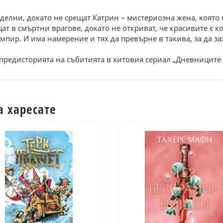
зделни, докато не срещат Катрин – мистериозна жена, коят
ат в смъртни врагове, докато не откриват, че красивите є
мпир. И има намерение и тях да превърне в такива, за да за
 предисторията на събитията в хитовия сериал „Дневниците 
а харесате