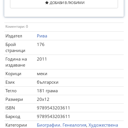
ДОБАВИ В ЛЮБИМИ
Коментари: 0
Издател
Рива
Брой
176
страници
Година на
2011
издаване
Корици
меки
Език
български
Тегло
181 грама
Размери
20x12
ISBN
9789543203611
Баркод
9789543203611
Категории
Биографии. Генеалогия
,
Художествена