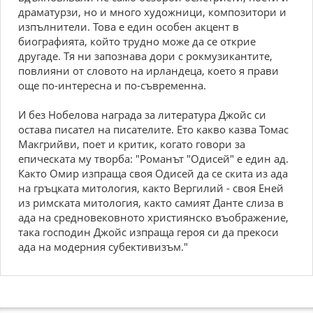
драматурзи, но и много художници, композитори и
изпълнители. Това е един особен акцент в
биографията, който трудно може да се открие
другаде. Тя ни запознава дори с рокмузикантите,
повлияни от словото на ирландеца, което я прави
още по-интересна и по-съвременна.
И без Нобелова награда за литература Джойс си
остава писател на писателите. Ето какво казва Томас
Макгрийви, поет и критик, когато говори за
епическата му творба: "Романът "Одисей" е един ад.
Както Омир изпраща своя Одисей да се скита из ада
на гръцката митология, както Вергилий - своя Еней
из римската митология, както самият Данте слиза в
ада на средновековното християнско въображение,
така господин Джойс изпраща героя си да прекоси
ада на модерния субективизъм."