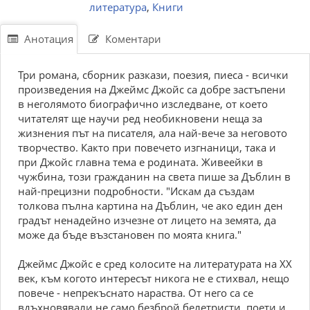
литература
,
Книги
Анотация
Коментари
Три романа, сборник разкази, поезия, пиеса - всички
произведения на Джеймс Джойс са добре застъпени
в неголямото биографично изследване, от което
читателят ще научи ред необикновени неща за
жизнения път на писателя, ала най-вече за неговото
творчество. Както при повечето изгнаници, така и
при Джойс главна тема е родината. Живеейки в
чужбина, този гражданин на света пише за Дъблин в
най-прецизни подробности. "Искам да създам
толкова пълна картина на Дъблин, че ако един ден
градът ненадейно изчезне от лицето на земята, да
може да бъде възстановен по моята книга."
Джеймс Джойс е сред колосите на литературата на XX
век, към когото интересът никога не е стихвал, нещо
повече - непрекъснато нараства. От него са се
вдъхновявали не само безброй белетристи, поети и