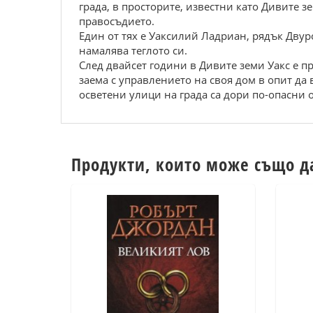
града, в просторите, известни като Дивите з
правосъдието.
Един от тях е Уаксилий Ладриан, рядък Двур
намалява теглото си.
След двайсет години в Дивите земи Уакс е п
заема с управлението на своя дом в опит да
осветени улици на града са дори по-опасни
Продукти, които може също д