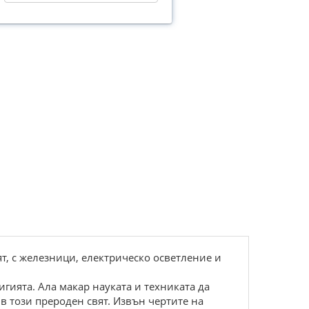
т, с железници, електрическо осветление и
лигията. Ала макар науката и техниката да
в този прероден свят. Извън чертите на