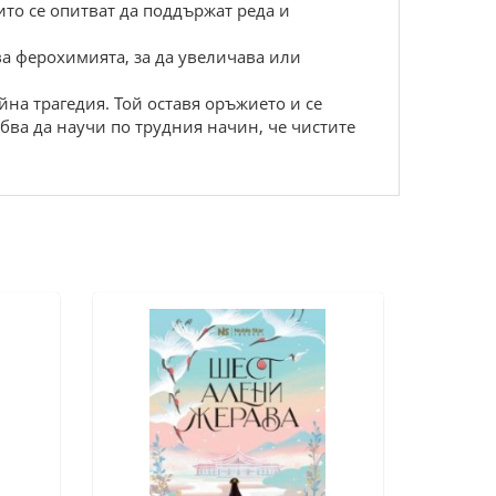
ито се опитват да поддържат реда и
ва ферохимията, за да увеличава или
йна трагедия. Той оставя оръжието и се
бва да научи по трудния начин, че чистите