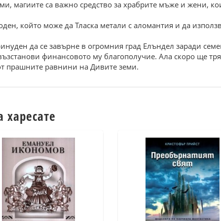
еми, магиите са важно средство за храбрите мъже и жени, ко
оден, който може да Тласка метали с аломантия и да използ
ринуден да се завърне в огромния град Елъндел заради семе
 възстанови финансовото му благополучие. Ала скоро ще тря
 от прашните равнини на Дивите земи.
а харесате