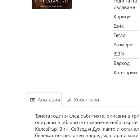
Година на
издаване
Корици
Език
Тегло
Размери
ISBN
Баркод
Категории
Анотация
Коментари
Триста години след събитията, описани в тр
опиращи в облаците стоманени небостъргач
Келсайър, Вин, Сейзед и Дух, както и останал
бележат непрестанен напредък, старата маги