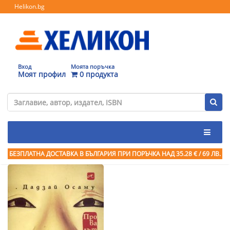
Helikon.bg
Вход
Моята поръчка
Моят профил
0 продукта
БЕЗПЛАТНА ДОСТАВКА В БЪЛГАРИЯ ПРИ ПОРЪЧКА
НАД 35.28 € / 69 ЛВ.