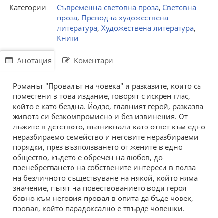
Категории
Съвременна световна проза
,
Световна
проза
,
Преводна художествена
литература
,
Художествена литература
,
Книги
Анотация
Коментари
Романът "Провалът на човека" и разказите, които са
поместени в това издание, говорят с искрен глас,
който е като бездна. Йодзо, главният герой, разказва
живота си безкомпромисно и без извинения. От
лъжите в детството, възникнали като ответ към едно
неразбираемо семейство и неговите неразбираеми
порядки, през възползването от жените в едно
общество, където е обречен на любов, до
пренебрегването на собствените интереси в полза
на безличното съществуване на някой, който няма
значение, пътят на повествованието води героя
бавно към неговия провал в опита да бъде човек,
провал, който парадоксално е твърде човешки.