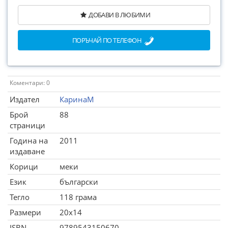
ДОБАВИ В ЛЮБИМИ
ПОРЪЧАЙ ПО ТЕЛЕФОН
Коментари: 0
Издател
КаринаМ
Брой
88
страници
Година на
2011
издаване
Корици
меки
Език
български
Тегло
118 грама
Размери
20x14
ISBN
9789543150670