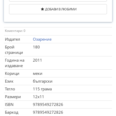
ДОБАВИ В ЛЮБИМИ
Коментари: 0
Издател
Озарение
Брой
180
страници
Година на
2011
издаване
Корици
меки
Език
български
Тегло
115 грама
Размери
12x11
ISBN
9789549272826
Баркод
9789549272826