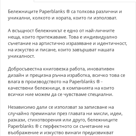
Бележниците Paperblanks ® са толкова различни и
уникални, колкото и хората, които ги използват.
А всъщност бележникът е едно от най-личните
неща, които притежаваме. Това е индивидуално
съчетание на артистично изразяване и идентичност,
на изкуство и писане, които завършват нашата
уникалност.
Добросъвестна книговезка работа, иновативен
дизайн и прецизна ръчна изработка, всичко това се
влага в производството на Paperblanks ® -
качествени бележници, в компанията на които
всички ние можем да се чувстваме специални.
Независимо дали се използват за записване на
случайно преминали през главата ни мисли, идеи,
разкази, стихотворения или друго, бележниците
Paperblanks ® с перфектното си съчетание на
въображение и изкуство винаги предизвикват