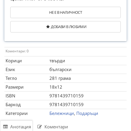
НЕ Е В НАЛИЧНОСТ
ДОБАВИ В ЛЮБИМИ
Коментари: 0
Корици
твърди
Език
български
Тегло
281 грама
Размери
18x12
ISBN
9781439710159
Баркод
9781439710159
Категории
Бележници
,
Подаръци
Анотация
Коментари