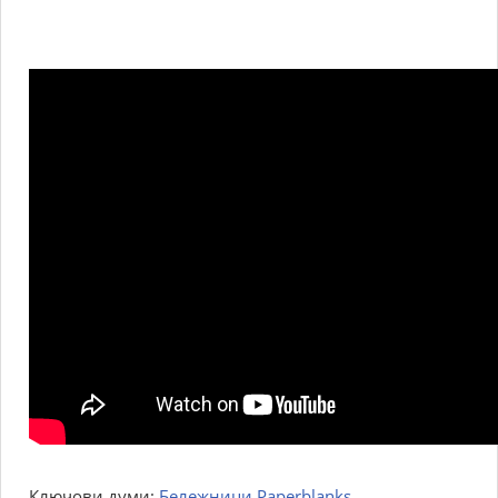
Ключови думи:
Бележници Paperblanks